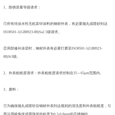
1、除锈质量等级请求：
①所有待涂水性无机富锌涂料的钢材外表，有必要抛丸或喷砂到达
ISO8501-1(GB8923-88)Sa2.5级请求。
②局部修补涂层时，钢材外表有必要打磨至ISO8501-1(GB8923-
88)St3级。
2、外表粗糙度请求：外表粗糙度请求控制在35～65μm范围内。
3、磨料：
①为确保抛丸或喷吵后钢材外表到达规则的清洗度和外表粗糙度，引
荐运用棱角状或圆珠状的粒度为0.3-0.8mm的不锈钢砂。