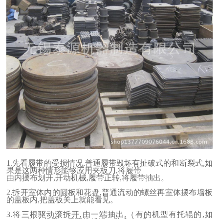
1.先看履带的受损情况,普通履带毁坏有扯破式的和断裂式,如
果是这两种情形能够应用夹板刀,将履带
由内摆布划开,开动机械,履带正转,将履带抽出。
2.拆开室体内的圆板和花盘,普通流动的螺丝再室体摆布墙板
的盖板内,把盖板关上就能看见。
3.将三根驱动滚拆开,由一端抽出,（有的机型有托辊的,如