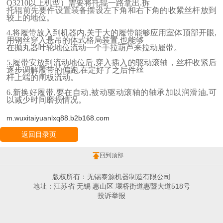
Q3210以上机型）需要将托辊一路拿出.拆
托辊前先要件设置装备摆设左下角和右下角的收紧丝杆放到
较上的地位。
4.将履带放入到机器内,关于大的履带能够应用室体顶部开眼,
用钢丝穿入悬吊的体式格局装置,也能够
在抛丸器叶轮地位流动一个手拉葫芦来拉动履带。
5.履带安放到流动地位后,穿入插入的驱动滚轴，丝杆收紧后
逐步调解履带的偏跑,在定好了之后件丝
杆上端的闸板流动。
6.新换好履带,要在自动,被动驱动滚轴的轴承加以润滑油,可
以减少时间磨损情况。
m.wuxitaiyuanlxq88.b2b168.com
返回目录页
回到顶部
版权所有：无锡泰源机器制造有限公司
地址：江苏省 无锡 惠山区 堰桥街道惠暨大道518号
投诉举报