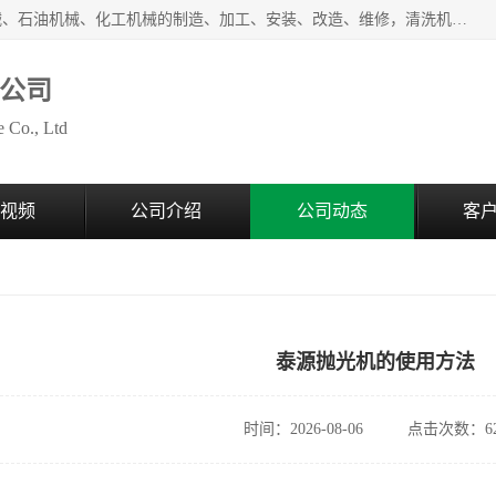
无锡泰源机器制造有限公司经营范围包括起重设备、光整机械、石油机械、化工机械的制造、加工、安装、改造、维修，清洗机、环保设备的制造、加工，磨料、磨液及辅料的销售等；主要产品有：各种抛丸机、光饰机、研磨机、抛光机、砂带机等，多型号、全天候服务保障，有需求者请咨询热线电话或在线客服。
公司
 Co., Ltd
视频
公司介绍
公司动态
客
泰源抛光机的使用方法
时间：2026-08-06
点击次数：62