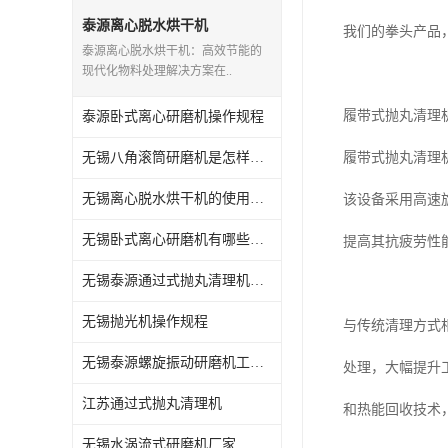
抛丸机配件,抛丸机钢丸
泰源离心脱水烘干机
我们的拳头产品
泰源离心脱水烘干机：高效节能的
现代化物料处理解决方案在..
履带式抛丸清理
泰源卧式离心研磨机操作规程
无锡八角滚筒研磨机是怎样操作的
履带式抛丸清理
无锡离心脱水烘干机的使用方法
该设备采用高速
无锡卧式离心研磨机有哪些用途
提高其抗疲劳性
无锡泰源通过式抛丸清理机怎么维护
无锡抛光机操作规程
与传统清理方式
无锡泰源螺旋振动研磨机工艺流程
处理，大幅提升
江苏通过式抛丸清理机
和热能回收技术
无锡水涡流式研磨机厂家