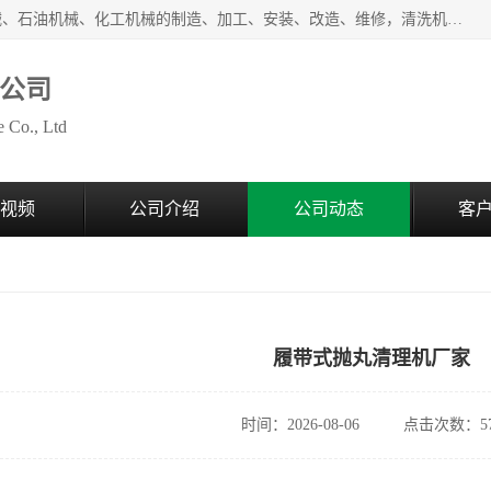
无锡泰源机器制造有限公司经营范围包括起重设备、光整机械、石油机械、化工机械的制造、加工、安装、改造、维修，清洗机、环保设备的制造、加工，磨料、磨液及辅料的销售等；主要产品有：各种抛丸机、光饰机、研磨机、抛光机、砂带机等，多型号、全天候服务保障，有需求者请咨询热线电话或在线客服。
公司
 Co., Ltd
视频
公司介绍
公司动态
客
履带式抛丸清理机厂家
时间：2026-08-06
点击次数：57