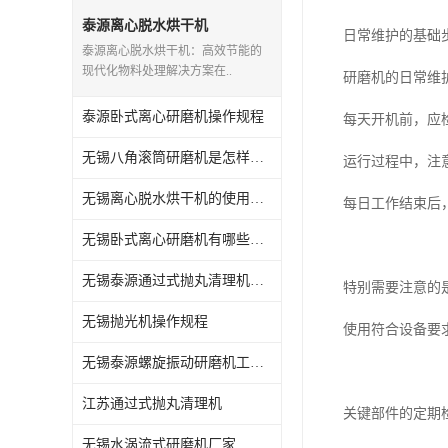
抛丸机配件,抛丸机钢丸
泰源离心脱水烘干机
日常维护的基础
泰源离心脱水烘干机：高效节能的
现代化物料处理解决方案在..
研磨机的日常维
泰源卧式离心研磨机操作规程
每天开机前，应
无锡八角滚筒研磨机是怎样操作的
运行过程中，注
无锡离心脱水烘干机的使用方法
每日工作结束后
无锡卧式离心研磨机有哪些用途
无锡泰源通过式抛丸清理机怎么维护
特别需要注意的
无锡抛光机操作规程
使用符合设备要
无锡泰源螺旋振动研磨机工艺流程
江苏通过式抛丸清理机
关键部件的定期
无锡水涡流式研磨机厂家