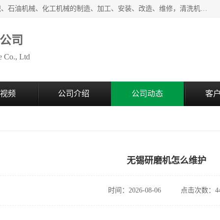
无锡泰源机器制造有限公司经营范围包括起重设备、光整机械、石油机械、化工机械的制造、加工、安装、改造、维修，清洗机、环保设备的制造、加工，磨料、磨液及辅料的销售等；主要产品有：各种抛丸机、光饰机、研磨机、抛光机、砂带机等，多型号、全天候服务保障，有需求者请咨询热线电话或在线客服。
公司
 Co., Ltd
视频
公司介绍
公司动态
客
无锡研磨机怎么维护
时间：2026-08-06
点击次数：44