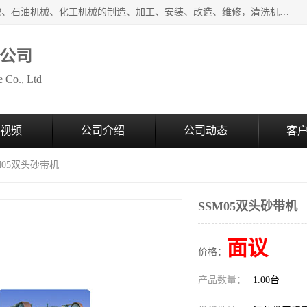
无锡泰源机器制造有限公司经营范围包括起重设备、光整机械、石油机械、化工机械的制造、加工、安装、改造、维修，清洗机、环保设备的制造、加工，磨料、磨液及辅料的销售等；主要产品有：各种抛丸机、光饰机、研磨机、抛光机、砂带机等，多型号、全天候服务保障，有需求者请咨询热线电话或在线客服。
公司
 Co., Ltd
视频
公司介绍
公司动态
客
SM05双头砂带机
SSM05双头砂带机
面议
价格：
产品数量：
1.00台