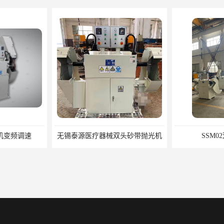
带机变频调速
无锡泰源医疗器械双头砂带抛光机
SSM0