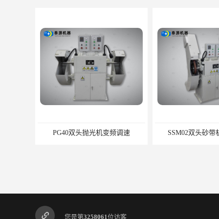
PG40双头抛光机变频调速
SSM02双头砂
您是第
3258061
位访客