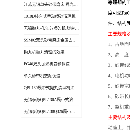
等理想的
江苏无锡单头砂带磨床,抛光机,砂带打磨机,机电设备
抛丸机配件,抛丸机钢丸
度可达Ra
1010D转台式手动喷砂清理机
件、结构
无锡抛丸机,江苏喷砂机,履带式强化清理设备厂家
主要规格
SSM02双头砂带磨床金属去毛刺抛光打磨设备
1、
占地面积
抛丸机抛丸清理的效果
2、高 度：
PG40双头抛光机变频调速
3、砂带线速
4、电机功
单头砂带机变频调速
5、砂带宽度
QPL130履带式抛丸清理机江苏无锡喷砂喷丸除锈去应力设备
6、砂带长度
无锡泰源QPL130A履带式滚筒抛丸清理机
7、整机重量
无锡泰源QPL130Q326履带式滚筒抛丸清理强化机_山东抛丸机
主要结构
动座上，