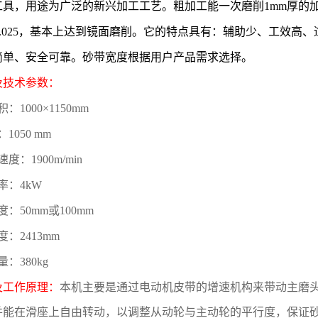
工具，用途为广泛的新兴加工工艺。粗加工能一次磨削1mm厚的
0.025，基本上达到镜面磨削。它的特点具有：辅助少、工效高
简单、安全可靠。砂带宽度根据用户产品需求选择。
及技术参数：
：1000×1150mm
1050 mm
度：1900m/min
率：4kW
：50mm或100mm
：2413mm
：380kg
及工作原理：
本机主要是通过电动机皮带的增速机构来带动主磨
并能在滑座上自由转动，以调整从动轮与主动轮的平行度，保证