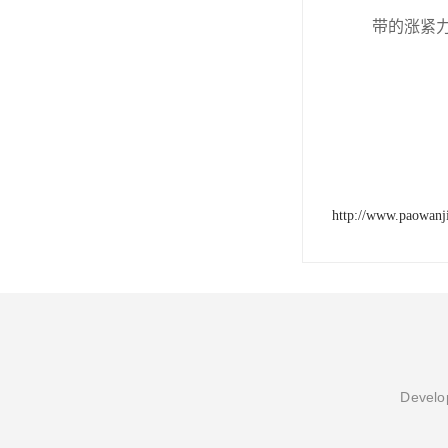
带的涨紧
http://www.paowanji
Develop