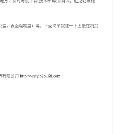
的地方，及时与设计者(技术部)联系解决，避免耽误施
公差，表面粗糙度）等，下面简单叙述一下图纸在机加
公司
http://wxty.b2b168.com