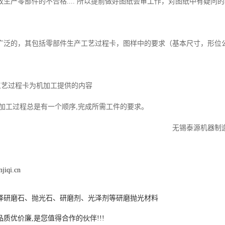
生产零部件的不合格.... 所以提前做好图纸会审工作，对图纸中有疑问
广泛的，其包括零部件生产工艺过程卡，图样中的要求（基本尺寸，形位
产工艺过程卡为机加工提供的内容
,加工过程总是有一个顺序,完成所需工件的要求。
泰源机器制造有限
jiqi.cn
择研磨石、抛光石、研磨剂、光泽剂等研磨抛光材料
质优价廉,是您值得合作的伙伴!!!