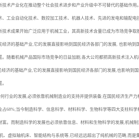
新技术产业化在推动整个社会技术进步和产业升级中不可替代的基础作用
术、工业自动化技术、数控加工技术、机器人技术、先进的发电和输配电
新技术成果开始广泛应用于机械工业，其高新技术含量已成为市场竞争取
民经济的基础产业,它的发展直接影响到国民经济各部门的发展, 也影响到
置。随着机械产品国际市场竞争的日益加剧,各大公司都把高新技术注入机
济的基础产业,它的发展直接影响到国民经济各部门的发展,也影响到国计
置。
何行业的发展,必须依靠机械制造业的支持并提供装备;在国民经济生产力构
业占68%;当今制造科学、信息科学、材料科学、生物科学等四大支柱科学
财富。而制造科学的发展也必须依靠信息、材料和生物科学的发展,机械
型机、虚拟轴机床、智能结构与系统等,已经远远超出了纯机械的范畴,而