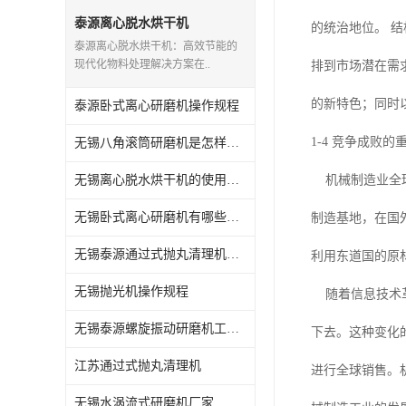
抛丸机配件,抛丸机钢丸
泰源离心脱水烘干机
的统治地位。 
泰源离心脱水烘干机：高效节能的
现代化物料处理解决方案在..
排到市场潜在需
的新特色；同时
泰源卧式离心研磨机操作规程
1-4 竞争成败的
无锡八角滚筒研磨机是怎样操作的
无锡离心脱水烘干机的使用方法
机械制造业全球
无锡卧式离心研磨机有哪些用途
制造基地，在国
无锡泰源通过式抛丸清理机怎么维护
利用东道国的原
无锡抛光机操作规程
随着信息技术革
无锡泰源螺旋振动研磨机工艺流程
下去。这种变化
江苏通过式抛丸清理机
进行全球销售。
无锡水涡流式研磨机厂家