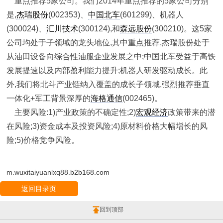
重点推荐5家公司。我们2014年重点推荐的5家公司分别
是,
杰瑞股份
(002353)、
中国北车
(601299)、机器人
(300024)、
汇川技术
(300124),和
森远股份
(300210)。这5家
公司均处于子领域的龙头地位,其中重点推荐,杰瑞股份处于
从油田设备向综合性油服企业发展之中;中国北车受益于高铁
发展提速以及内部盈利能力提升;机器人研发驱动成长。此
外,我们将北斗产业链纳入覆盖的成长子领域,强烈推荐垂直
一体化+军工背景深厚的
海格通信
(002465)。
主要风险:1)产业政策的不确定性;2)
宏观经济
政策带来的潜
在风险;3)资金成本及投资风险;4)原材料价格大幅增长的风
险;5)价格竞争风险。
m.wuxitaiyuanlxq88.b2b168.com
返回目录页
回到顶部