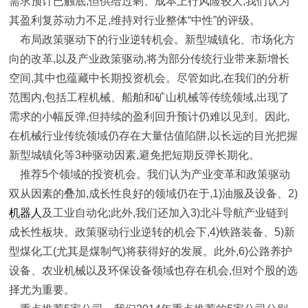
需求预计已触底,但供给过剩、成本上行风险较大,我们认为
其盈利复苏动力不足,维持对行业整体“中性”的评级。
布局政策驱动下的行业逆转机会。新型城镇化、市场化方
向的改革,以及产业政策驱动,将为部分传统行业带来新增长
空间,其中也蕴藏中长期投资机会。尽管如此,在我们的分析
范围内,包括工程机械、船舶和矿山机械等传统领域,出现了
需求的小幅反弹,但持续的盈利回升预计仍难以见到。因此,
在机械行业传统领域仍存在大量估值陷阱,以长远的目光把握
新型城镇化等3种驱动因素,避免把短期反弹长期化。
推荐5个领域的投资机会。我们认为产业变革和政策驱动
双从因素的叠加,成长性良好的领域仍在于,1)油服及设备、2)
机器人
及工业自动化;此外,我们还加入3)北斗导航产业链到
成长性板块。政策驱动行业逆转的机会下,4)铁路装备、5)新
型煤化工(尤其是煤制气)将获得好的发展。此外,6)公路养护
设备、农业机械以及环保设备领域也存在机会,但对个股的选
择尤为重要。