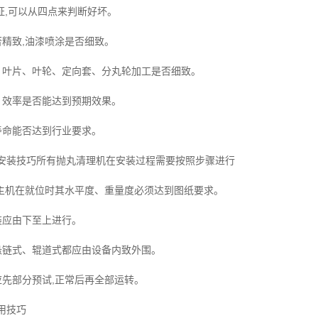
证,可以从四点来判断好坏。
精致,油漆喷涂是否细致。
叶片、叶轮、定向套、分丸轮加工是否细致。
效率是否能达到预期效果。
命能否达到行业要求。
装技巧所有抛丸清理机在安装过程需要按照步骤进行
主机在就位时其水平度、重量度必须达到图纸要求。
应由下至上进行。
链式、辊道式都应由设备内致外围。
先部分预试,正常后再全部运转。
用技巧