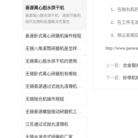
抛丸机配件,抛丸机钢丸
泰源离心脱水烘干机
1、在抛丸机的
泰源离心脱水烘干机：高效节能的
现代化物料处理解决方案在..
2、在工件无法
3、除尘系统应
泰源卧式离心研磨机操作规程
http://www.paowan
无锡八角滚筒研磨机是怎样操作的
无锡离心脱水烘干机的使用方法
上一篇：
合金钢
无锡卧式离心研磨机有哪些用途
下一篇：
砂带机
无锡泰源通过式抛丸清理机怎么维护
无锡抛光机操作规程
无锡泰源螺旋振动研磨机工艺流程
江苏通过式抛丸清理机
无锡水涡流式研磨机厂家