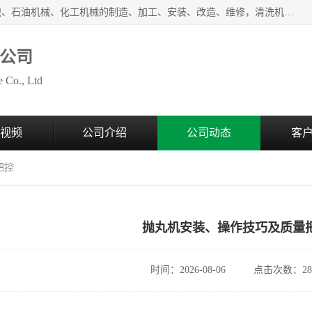
无锡泰源机器制造有限公司经营范围包括起重设备、光整机械、石油机械、化工机械的制造、加工、安装、改造、维修，清洗机、环保设备的制造、加工，磨料、磨液及辅料的销售等；主要产品有：各种抛丸机、光饰机、研磨机、抛光机、砂带机等，多型号、全天候服务保障，有需求者请咨询热线电话或在线客服。
公司
 Co., Ltd
视频
公司介绍
公司动态
客
把控
抛丸机安装、操作技巧及质量
时间：2026-08-06
点击次数：28