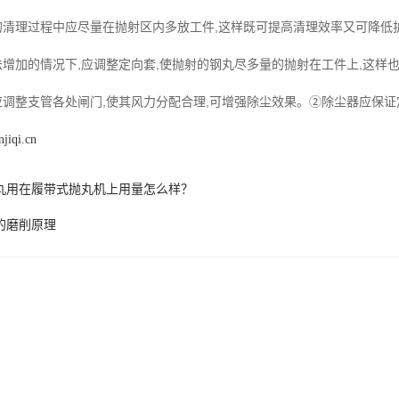
清理过程中应尽量在抛射区内多放工件,这样既可提高清理效率又可降低护
增加的情况下,应调整定向套,使抛射的钢丸尽多量的抛射在工件上,这样也
调整支管各处闸门,使其风力分配合理,可增强除尘效果。②除尘器应保
jiqi.cn
丸用在履带式抛丸机上用量怎么样？
的磨削原理