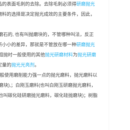
品的表面毛刺的去除。去除毛刺必须得
研磨抛光
磨料的选择是决定抛光成效的主要条件，因此，
石的, 也有叫抛磨块的，不管哪种叫法，反正
所小小的差异，那就是不管放在哪一种
研磨抛光
粗抛时一般使用的其他
抛光研磨材料
为
抛光研磨
定量的
抛光光亮剂
。
等。粗抛一般使用磨削能力强一点的抛光磨料，抛光磨料以
磨块),；白刚玉磨料(也叫白刚玉研磨抛光磨料，
(也叫碳化硅研磨抛光磨料，碳化硅抛磨块)；树脂