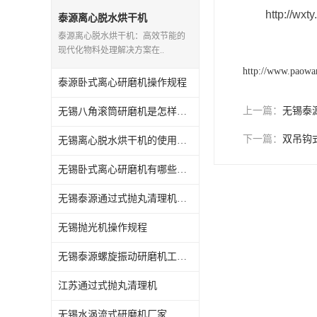
http://wx
抛丸机配件,抛丸机钢丸
泰源离心脱水烘干机
泰源离心脱水烘干机：高效节能的
现代化物料处理解决方案在..
http://www.paowan
泰源卧式离心研磨机操作规程
上一篇：
无锡泰
无锡八角滚筒研磨机是怎样操作的
下一篇：
双吊钩
无锡离心脱水烘干机的使用方法
无锡卧式离心研磨机有哪些用途
无锡泰源通过式抛丸清理机怎么维护
无锡抛光机操作规程
无锡泰源螺旋振动研磨机工艺流程
江苏通过式抛丸清理机
无锡水涡流式研磨机厂家