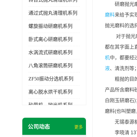
研磨抛光
通过式抛丸清理机系列
磨料
来给予实
抛光磨料的选
螺旋振动研磨机系列
对于抛光
卧式离心研磨机系列
都在其字面上
水涡流式研磨机系列
机
中，都要经
八角滚筒研磨机系列
液
、清洗剂等
ZF50振动分选机系列
粗抛的目的
产品所含磨料
离心脱水烘干机系列
白刚玉研磨石
砂带机，抛光机系列
磨料(也叫塑磨
无锡泰源清洗机系列
无锡泰源
公司动态
更多
研磨机磨料,磨液,光亮剂
李晓清 137