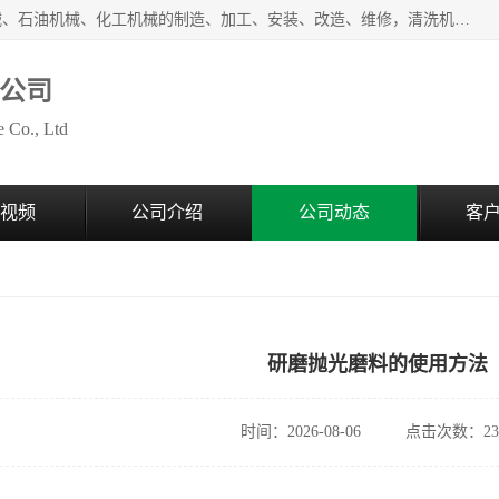
无锡泰源机器制造有限公司经营范围包括起重设备、光整机械、石油机械、化工机械的制造、加工、安装、改造、维修，清洗机、环保设备的制造、加工，磨料、磨液及辅料的销售等；主要产品有：各种抛丸机、光饰机、研磨机、抛光机、砂带机等，多型号、全天候服务保障，有需求者请咨询热线电话或在线客服。
公司
 Co., Ltd
视频
公司介绍
公司动态
客
研磨抛光磨料的使用方法
时间：2026-08-06
点击次数：23