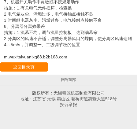
通过式抛丸机在日常的使用过程中可能会出现一些问题，小编来教您
如何解决这些问题。
1、抛丸器振动较大
措施：1.叶片磨损严重，运转不平衡，换叶片
2.叶轮磨损严重，换叶轮体
3.轴承烧坏，换并加注润滑脂
4.抛丸器固定螺栓松动，紧固螺栓
2、抛丸器有异常响声
措施：1.弹丸不符合要求，造成卡砂现象，换合格弹丸
2.丸料内有较大颗粒物料，检查清除
3.抛丸器护板松动，与叶轮或叶轮片磨擦，调整护板
4.抛丸器内的结合盘螺栓松动，拧紧螺栓
3、抛丸器抛丸量不均
措施：1.调节各供丸闸开口
2.调节分离器的落砂调节板间隙，使流幕均匀
4、除尘器灰尘含弹丸过多
措施：分离器风量过大，适当调节风口挡板，直到能够保证除尘效
果，但不吸出弹丸为好
5、清理效果不理想
措施：1.弹丸供给量不足，适当补充新弹丸
2.抛丸器抛射方向不正确，调节抛丸器定向套窗口位置
3.丸料粒度不合适，重选丸料粒度