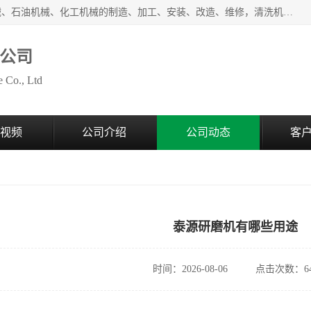
无锡泰源机器制造有限公司经营范围包括起重设备、光整机械、石油机械、化工机械的制造、加工、安装、改造、维修，清洗机、环保设备的制造、加工，磨料、磨液及辅料的销售等；主要产品有：各种抛丸机、光饰机、研磨机、抛光机、砂带机等，多型号、全天候服务保障，有需求者请咨询热线电话或在线客服。
公司
 Co., Ltd
视频
公司介绍
公司动态
客
泰源研磨机有哪些用途
时间：2026-08-06
点击次数：64