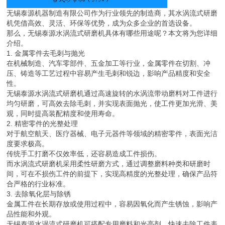
无锡泰源机器制造有限公司作为行业领先的制造商，其水涡流式研磨
机凭借高效、灵活、环保等优势，成为众多企业的首选设备。
那么，无锡泰源水涡流式研磨机具体有哪些用途呢？本文将为您详细
介绍。
1. 金属零件去毛刺与抛光
在机械制造、汽车零部件、五金加工等行业，金属零件在切割、冲
压、铸造等工艺过程中容易产生毛刺和锐边，影响产品精度和安全
性。
无锡泰源水涡流式研磨机通过高速旋转的水涡流带动磨料对工件进行
均匀研磨，可高效去除毛刺，并实现表面抛光，使工件更加光滑、美
观，同时提高装配精度和使用寿命。
2. 精密零件的光整处理
对于航空航天、医疗器械、电子元器件等领域的精密零件，表面光洁
度要求极高。
传统手工打磨不仅效率低，还容易造成工件损伤。
而水涡流式研磨机采用柔性研磨方式，通过调整磨料种类和研磨时
间，可在不损伤工件的前提下，实现高精度的光整处理，确保产品符
合严格的行业标准。
3. 去除氧化层与除锈
金属工件在长期存放或使用过程中，容易因氧化而产生锈蚀，影响产
品性能和外观。
无锡泰源水涡流式研磨机可搭配专用磨料和光亮剂，快速去除工件表