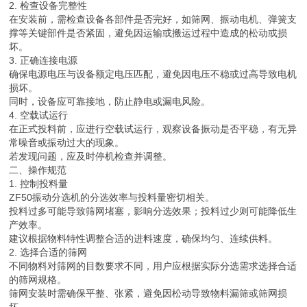
2. 检查设备完整性
在安装前，需检查设备各部件是否完好，如筛网、振动电机、弹簧支
撑等关键部件是否紧固，避免因运输或搬运过程中造成的松动或损
坏。
3. 正确连接电源
确保电源电压与设备额定电压匹配，避免因电压不稳或过高导致电机
损坏。
同时，设备应可靠接地，防止静电或漏电风险。
4. 空载试运行
在正式投料前，应进行空载试运行，观察设备振动是否平稳，有无异
常噪音或振动过大的现象。
若发现问题，应及时停机检查并调整。
二、操作规范
1. 控制投料量
ZF50振动分选机的分选效率与投料量密切相关。
投料过多可能导致筛网堵塞，影响分选效果；投料过少则可能降低生
产效率。
建议根据物料特性调整合适的进料速度，确保均匀、连续供料。
2. 选择合适的筛网
不同物料对筛网的目数要求不同，用户应根据实际分选需求选择合适
的筛网规格。
筛网安装时需确保平整、张紧，避免因松动导致物料漏筛或筛网损