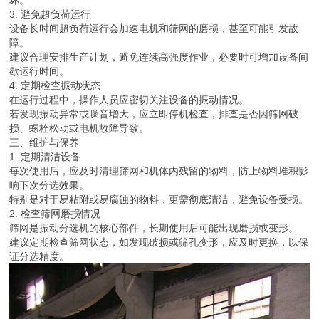
坏。
3. 避免超负荷运行
设备长时间超负荷运行会加速电机和筛网的磨损，甚至可能引发故
障。
建议合理安排生产计划，避免连续高强度作业，必要时可增加设备间
歇运行时间。
4. 定期检查振动状态
在运行过程中，操作人员应密切关注设备的振动情况。
若发现振动异常或噪音增大，应立即停机检查，排查是否因筛网破
损、螺栓松动或电机故障导致。
三、维护与保养
1. 定期清洁设备
每次使用后，应及时清理筛网和机体内残留的物料，防止物料堆积影
响下次分选效果。
特别是对于易粘附或易腐蚀的物料，更需彻底清洁，避免设备受损。
2. 检查筛网磨损情况
筛网是振动分选机的核心部件，长期使用后可能出现磨损或变形。
建议定期检查筛网状态，如发现破损或筛孔变形，应及时更换，以保
证分选精度。