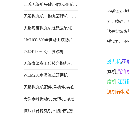
江苏无锡单头砂带磨床,抛光机,砂带打磨机,机电设备
抛丸机配件,抛丸机钢丸
不锈钢丸也
无锡抛丸机，抛丸清理机，喷砂机，打砂机，除锈机
丸、喷砂、
无锡履带抛丸机除锈去氧化皮表面处理厂家
法是经熔炼雾
LMJ100-600全自动上液防音螺旋振动研磨机
锈钢丸
、不
7660E 9060E） 喷砂机
抛丸机
,
研
无锡泰源多工位转台抛丸机
丸机
,
光饰
WLM250水涡流式研磨机
磨机
,
江苏
无锡抛丸机配件,易损件,铸铁件耗材, 无锡泰源抛丸机维修服务
源机器制
无锡泰源振动机,光饰机,球磨机 防噪音振动研磨机
供应江苏抛丸机不锈钢丸,雾化不锈钢丸批发价