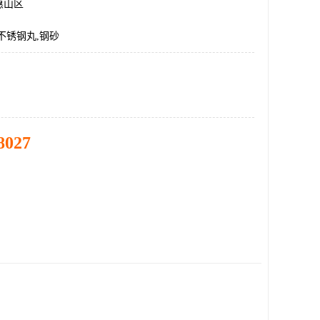
惠山区
不锈钢丸,钢砂
8027