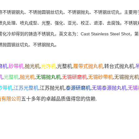
称不锈钢钢丸、不锈抛圆钢丝切丸、不锈钢抛丸、不锈钢丝切丸，主要用
喷丸处理、喷丸成型、光整、强化、亚光、校正、退漆、去腐蚀。不锈钢
化冷却得到的铸造不锈钢丸，英文名为：Cast Stainless Steel S
锈抛圆钢丝切丸、不锈钢抛丸。
磨机
,
砂带机
,
抛光机
,
光饰机
,
光整机
,
履带式抛丸机
,
转台式抛丸机
,
机
,
光整机
,
抛光机
,
无锡抛丸机
,
无锡研磨机
,
无锡砂带机
,
无锡抛光机
砂带机
,
江苏光整机
,
江苏抛光机
,
泰源研磨机
,
无锡泰源抛丸机
,
无锡
造有限公司
五十多年的卓越品质值得您的信赖.