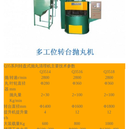
Q35系列转盘式抛丸清理机主要技术参数
Q3514
Q3516
Q3518
抛
转速r/min
2800
2800
2800
丸
叶轮直径
Φ280
Φ360
Φ360
器
mm
抛丸量
2×30
2×100
2×100
Kg/min
转台直径mm
Φ1400
Φ1600
Φ1800
提升机提升量
4
12
12
t/h
大装载量Kg
600
800
1000