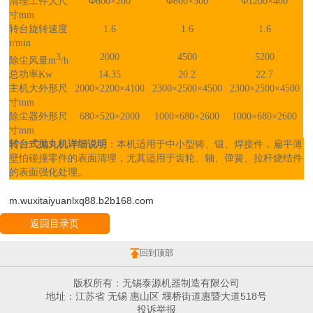
清理工件大尺
Φ600×200
Φ800×300
Φ1200×400
寸mm
转台旋转速度
1.6
1.6
1.6
r/min
3
2000
4500
5200
除尘风量m
/h
总功率Kw
14.35
20.2
22.7
主机大外形尺
2000×2200×4100
2300×2500×4500
2300×2500×4500
寸mm
除尘器外形尺
680×520×2000
1000×680×2600
1000×680×2600
寸mm
转台式抛丸机详细说明
：本机适用于中小型铸、锻、焊接件，扁平薄
壁怕碰撞零件的表面清理，尤其适用于齿轮、轴、弹簧、拉杆烧结件
的表面强化处理。
m.wuxitaiyuanlxq88.b2b168.com
返回目录页
回到顶部
版权所有：无锡泰源机器制造有限公司
地址：江苏省 无锡 惠山区 堰桥街道惠暨大道518号
投诉举报